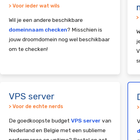
> Voor ieder wat wils
>
Wil je een andere beschikbare
domeinnaam checken
? Misschien is
W
jouw droomdomein nog wel beschikbaar
j
om te checken!
V
s
VPS server
> Voor de echte nerds
>
De goedkoopste budget
VPS server
van
V
Nederland en Belgie met een sublieme
d
performance en uptime? Bestel en zet