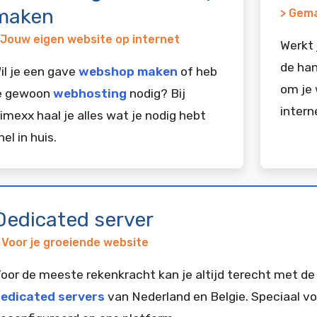
maken
> Gema
 Jouw eigen website op internet
Werkt 
de han
il je een gave
webshop maken
of heb
om je 
e gewoon
webhosting
nodig? Bij
intern
imexx haal je alles wat je nodig hebt
nel in huis.
Dedicated server
 Voor je groeiende website
oor de meeste rekenkracht kan je altijd terecht met de
edicated servers
van Nederland en Belgie. Speciaal vo