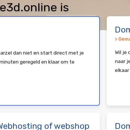
3d.online is
keerd bij
Vimexx
Dom
> Gema
Wil je
arzel dan niet en start direct met je
naar j
minuten geregeld en klaar om te
elkaar
Webhosting of webshop
Dom